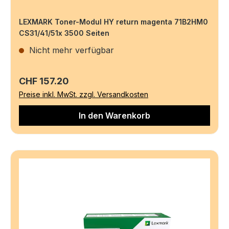
LEXMARK Toner-Modul HY return magenta 71B2HM0
CS31/41/51x 3500 Seiten
Nicht mehr verfügbar
Regulärer Preis:
CHF 157.20
Preise inkl. MwSt. zzgl. Versandkosten
In den Warenkorb