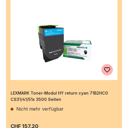
LEXMARK Toner-Modul HY return cyan 71B2HC0
CS31/41/51x 3500 Seiten
Nicht mehr verfügbar
Regulärer Preis:
CHF 157.20