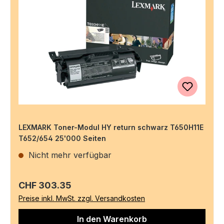
LEXMARK Toner-Modul HY return schwarz T650H11E
T652/654 25'000 Seiten
Nicht mehr verfügbar
Regulärer Preis:
CHF 303.35
Preise inkl. MwSt. zzgl. Versandkosten
In den Warenkorb