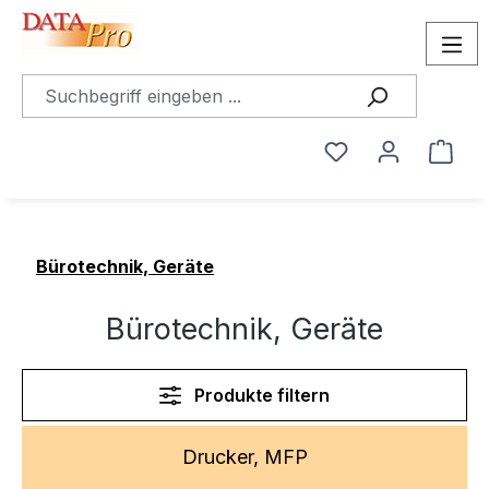
alt springen
Du hast 0 Produ
Ware
Bürotechnik, Geräte
Bürotechnik, Geräte
Produkte filtern
Drucker, MFP