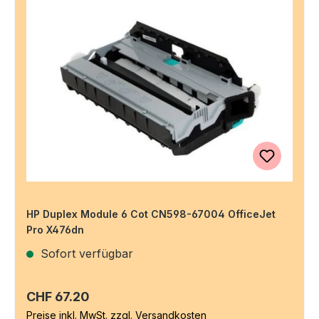
HP Duplex Module 6 Cot CN598-67004 OfficeJet
Pro X476dn
Sofort verfügbar
Regulärer Preis:
CHF 67.20
Preise inkl. MwSt. zzgl. Versandkosten