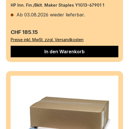
HP Inn. Fin./Bklt. Maker Staples Y1G13-67901 1
Ab 03.08.2026 wieder lieferbar.
Regulärer Preis:
CHF 185.15
Preise inkl. MwSt. zzgl. Versandkosten
In den Warenkorb