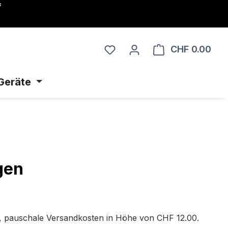
f
Du hast 0 Produkte auf dem
CHF 0.00
Ware
Geräte
gen
, pauschale Versandkosten in Höhe von CHF 12.00.