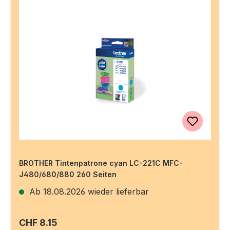
BROTHER Tintenpatrone cyan LC-221C MFC-
J480/680/880 260 Seiten
Ab 18.08.2026 wieder lieferbar
Regulärer Preis:
CHF 8.15