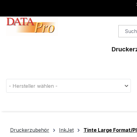
springen
Zur Hauptnavigation springen
Drucker
Finden Sie das passende Druckerverbrauchsm
- Hersteller wählen -
Druckerzubehör
InkJet
Tinte Large Format/Pl