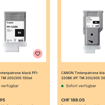
ntenpatrone black PFI-
CANON Tintenpatrone bla
F TM 200/305 130ml
320BK iPF TM 200/305 3
 verfügbar
Sofort verfügbar
r Preis:
Regulärer Preis:
.95
CHF 188.05