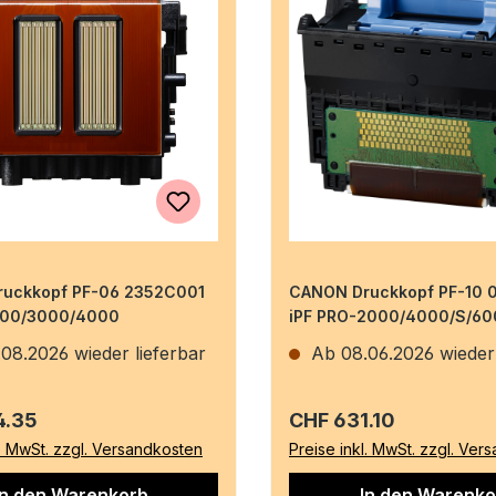
uckkopf PF-06 2352C001
CANON Druckkopf PF-10 
000/3000/4000
iPF PRO-2000/4000/S/60
08.2026 wieder lieferbar
Ab 08.06.2026 wieder 
r Preis:
Regulärer Preis:
4.35
CHF 631.10
l. MwSt. zzgl. Versandkosten
Preise inkl. MwSt. zzgl. Ver
In den Warenkorb
In den Warenko