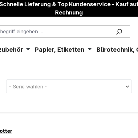
Schnelle Lieferung & Top Kundenservice - Kauf au
Rechnung
zubehör
Papier, Etiketten
Bürotechnik, 
aterial!
- Serie wählen -
otter