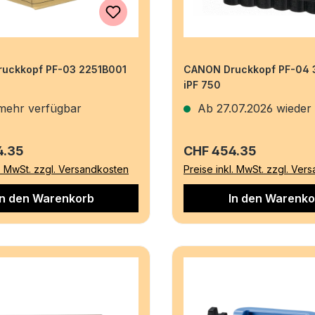
uckkopf PF-03 2251B001
CANON Druckkopf PF-04 
iPF 750
mehr verfügbar
Ab 27.07.2026 wieder 
r Preis:
Regulärer Preis:
4.35
CHF 454.35
l. MwSt. zzgl. Versandkosten
Preise inkl. MwSt. zzgl. Ver
In den Warenkorb
In den Warenko