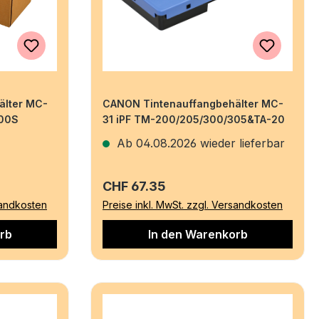
älter MC-
CANON Tintenauffangbehälter MC-
000S
31 iPF TM-200/205/300/305&TA-20
Ab 04.08.2026 wieder lieferbar
Regulärer Preis:
CHF 67.35
sandkosten
Preise inkl. MwSt. zzgl. Versandkosten
rb
In den Warenkorb