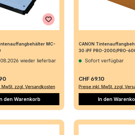
ntenauffangbehälter MC-
CANON Tintenauffangbeh
0
30 iPF PRO-2000/PRO-6
08.2026 wieder lieferbar
Sofort verfügbar
r Preis:
Regulärer Preis:
.90
CHF 69.10
l. MwSt. zzgl. Versandkosten
Preise inkl. MwSt. zzgl. Ver
In den Warenkorb
In den Warenko