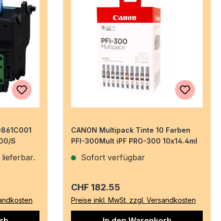
0861C001
CANON Multipack Tinte 10 Farben
00/S
PFI-300Mult iPF PRO-300 10x14.4ml
lieferbar.
Sofort verfügbar
Regulärer Preis:
CHF 182.55
sandkosten
Preise inkl. MwSt. zzgl. Versandkosten
rb
In den Warenkorb