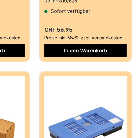
09 iPF 810/825
Sofort verfügbar
Regulärer Preis:
CHF 56.95
sandkosten
Preise inkl. MwSt. zzgl. Versandkosten
rb
In den Warenkorb