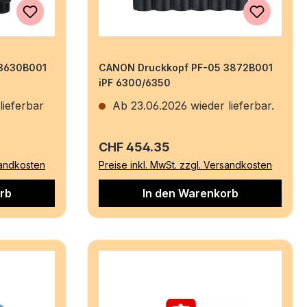
3630B001
CANON Druckkopf PF-05 3872B001
iPF 6300/6350
lieferbar
Ab 23.06.2026 wieder lieferbar.
Regulärer Preis:
CHF 454.35
sandkosten
Preise inkl. MwSt. zzgl. Versandkosten
rb
In den Warenkorb