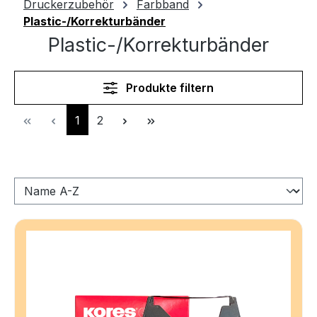
Druckerzubehör
Farbband
Plastic-/Korrekturbänder
Plastic-/Korrekturbänder
Produkte filtern
Seite
Seite
1
2