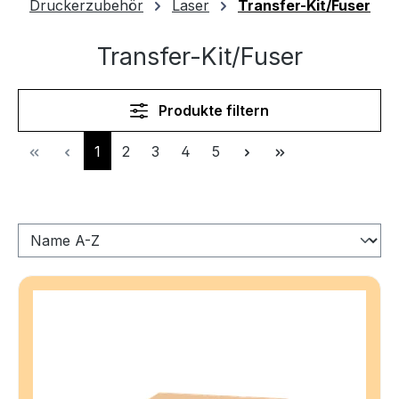
Druckerzubehör
Laser
Transfer-Kit/Fuser
Transfer-Kit/Fuser
Produkte filtern
Seite
Seite
Seite
Seite
Seite
1
2
3
4
5