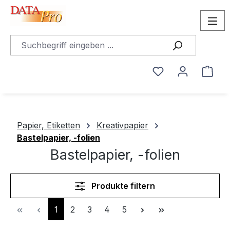
alt springen
Du hast 0 Produ
Ware
Papier, Etiketten
Kreativpapier
Bastelpapier, -folien
Bastelpapier, -folien
Produkte filtern
Seite
Seite
Seite
Seite
Seite
1
2
3
4
5