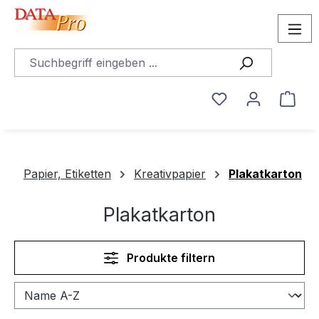
alt springen
Du hast 0 Produ
Ware
Papier, Etiketten
Kreativpapier
Plakatkarton
Plakatkarton
Produkte filtern