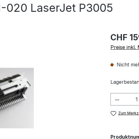
-020 LaserJet P3005
CHF 15
Preise inkl
Nicht meh
Lagerbestan
Produkt
Zum Merkze
Produktnu