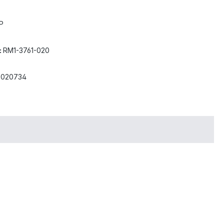
P
:
RM1-3761-020
8020734