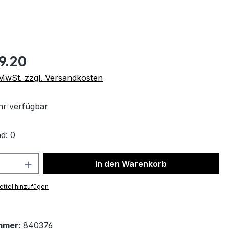
9.20
. MwSt. zzgl. Versandkosten
r verfügbar
d: 0
 Anzahl: Gib den gewünschten Wert ein 
In den Warenkorb
ttel hinzufügen
mmer:
840376