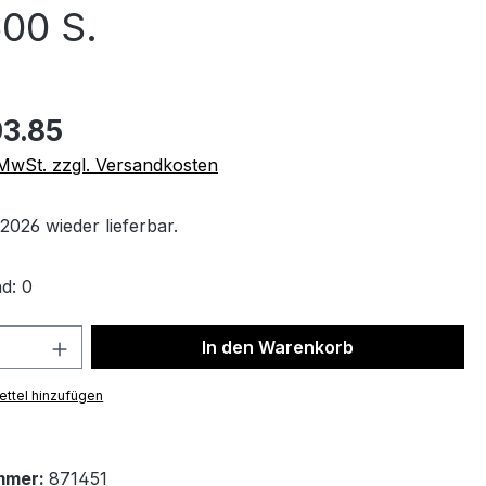
00 S.
3.85
. MwSt. zzgl. Versandkosten
2026 wieder lieferbar.
d: 0
 Anzahl: Gib den gewünschten Wert ein 
In den Warenkorb
ttel hinzufügen
mmer:
871451