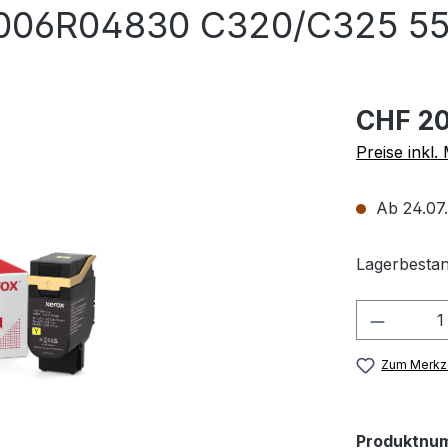
 006R04830 C320/C325 55
CHF 20
Preise inkl
Ab 24.07.
Lagerbestan
Produkt
Zum Merkze
Produktnu