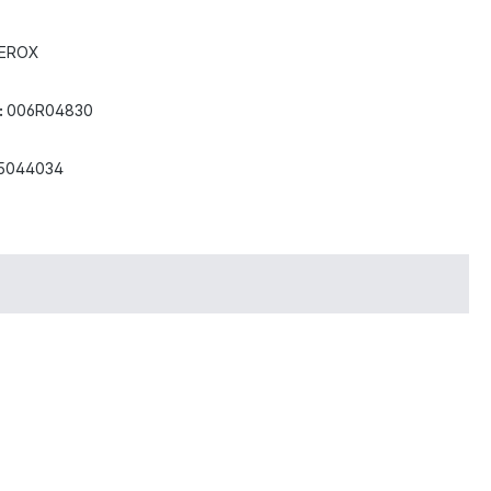
EROX
:
006R04830
5044034