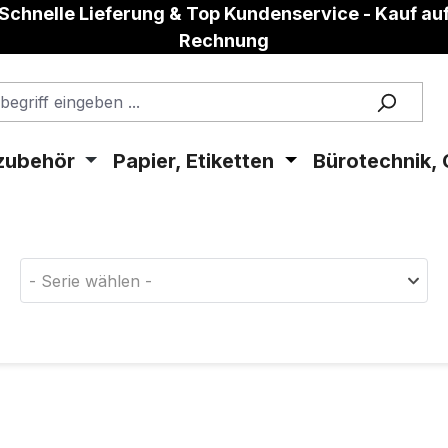
Schnelle Lieferung & Top Kundenservice - Kauf au
Rechnung
zubehör
Papier, Etiketten
Bürotechnik, 
aterial!
- Serie wählen -