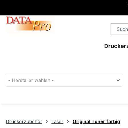
springen
Zur Hauptnavigation springen
Drucker
Finden Sie das passende Druckerverbrauchsm
- Hersteller wählen -
Druckerzubehör
Laser
Original Toner farbig