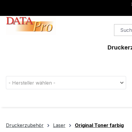
springen
Zur Hauptnavigation springen
Drucker
Finden Sie das passende Druckerverbrauchsm
- Hersteller wählen -
Druckerzubehör
Laser
Original Toner farbig