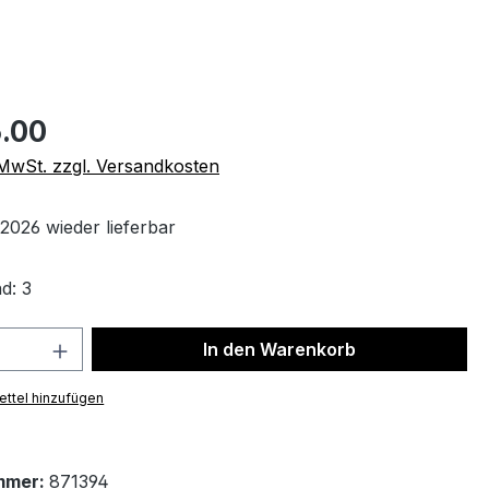
.00
. MwSt. zzgl. Versandkosten
2026 wieder lieferbar
d: 3
 Anzahl: Gib den gewünschten Wert ein 
In den Warenkorb
ttel hinzufügen
mmer:
871394