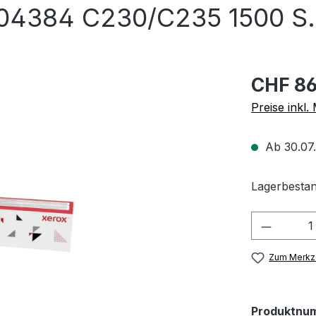
04384 C230/C235 1500 S.
CHF 86
Preise inkl
Ab 30.07.
Lagerbestan
Produkt
Zum Merkze
Produktnu