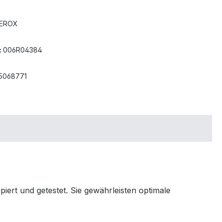
EROX
:
006R04384
5068771
ert und getestet. Sie gewährleisten optimale