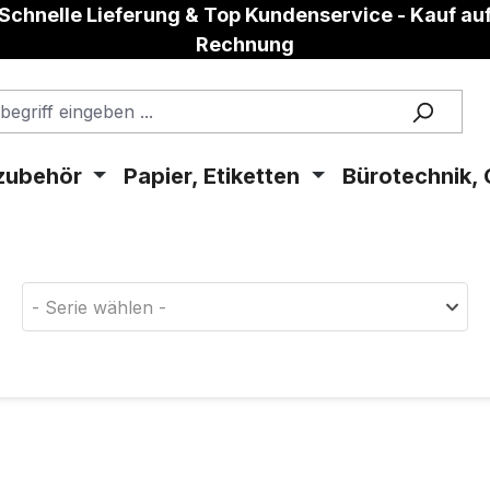
Schnelle Lieferung & Top Kundenservice - Kauf au
Rechnung
zubehör
Papier, Etiketten
Bürotechnik, 
aterial!
- Serie wählen -