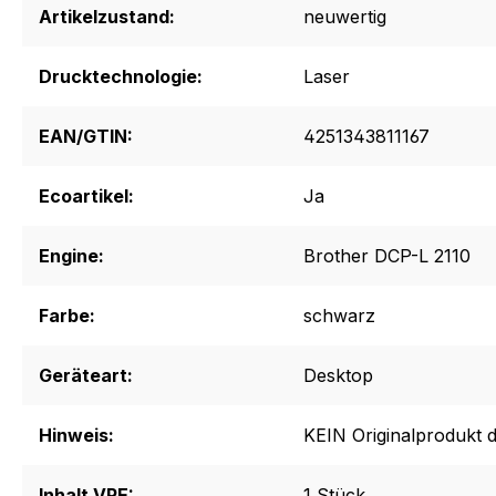
Artikelzustand:
neuwertig
Drucktechnologie:
Laser
EAN/GTIN:
4251343811167
Ecoartikel:
Ja
Engine:
Brother DCP-L 2110
Farbe:
schwarz
Geräteart:
Desktop
Hinweis:
KEIN Originalprodukt d
Inhalt VPE:
1 Stück