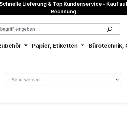
Schnelle Lieferung & Top Kundenservice - Kauf au
Rechnung
zubehör
Papier, Etiketten
Bürotechnik, 
aterial!
- Serie wählen -