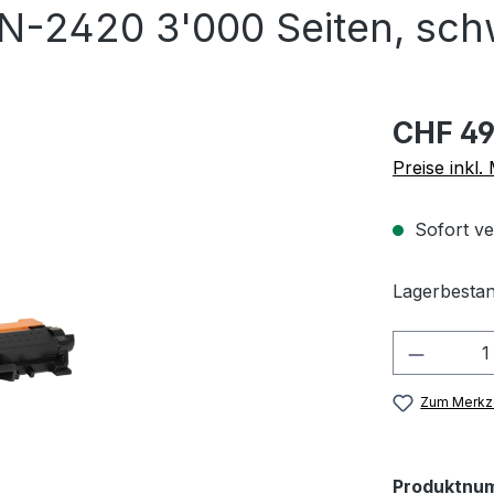
N-2420 3'000 Seiten, sch
CHF 49
Preise inkl
Sofort ve
Lagerbestan
Produkt
Zum Merkze
Produktnu