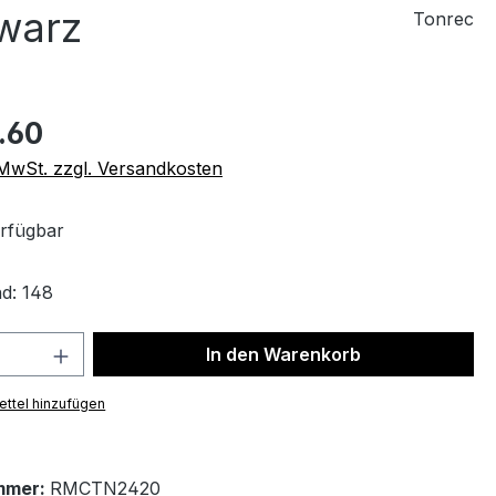
warz
Tonrec
.60
. MwSt. zzgl. Versandkosten
rfügbar
d: 148
 Anzahl: Gib den gewünschten Wert ein 
In den Warenkorb
ttel hinzufügen
mmer:
RMCTN2420