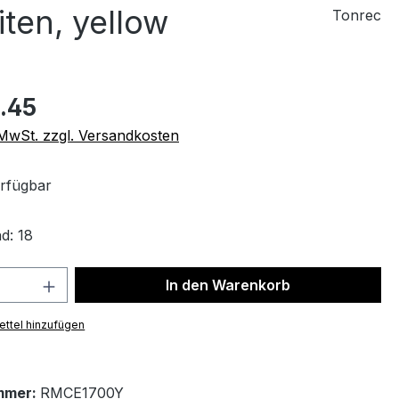
ten, yellow
Tonrec
.45
. MwSt. zzgl. Versandkosten
rfügbar
d: 18
 Anzahl: Gib den gewünschten Wert ein 
In den Warenkorb
ttel hinzufügen
mmer:
RMCE1700Y