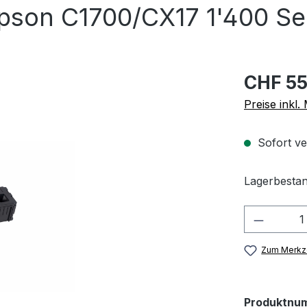
son C1700/CX17 1'400 Sei
CHF 55
Preise inkl
Sofort ve
Lagerbestan
Produkt
Zum Merkze
Produktnu