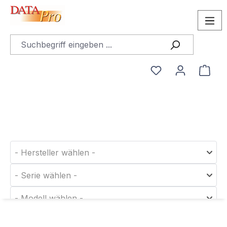
alt springen
Du hast 0 Produ
Ware
Finden Sie das passende
Druckerverbrauchsmaterial!
- Hersteller wählen -
- Serie wählen -
- Modell wählen -