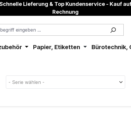
Schnelle Lieferung & Top Kundenservice - Kauf au
Rechnung
zubehör
Papier, Etiketten
Bürotechnik, 
aterial!
- Serie wählen -