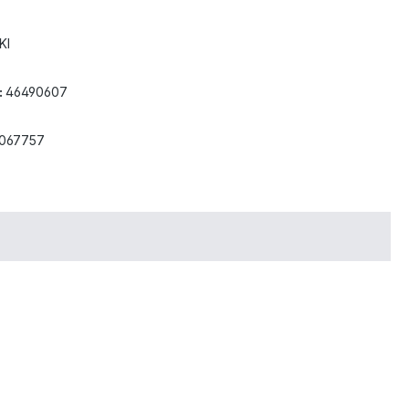
KI
:
46490607
3067757