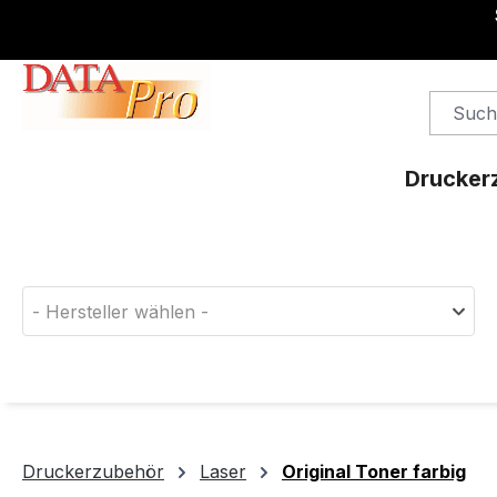
springen
Zur Hauptnavigation springen
Drucker
Finden Sie das passende Druckerverbrauchsm
- Hersteller wählen -
Druckerzubehör
Laser
Original Toner farbig