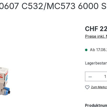
90607 C532/MC573 6000 S
CHF 22
Preise inkl
Ab 17.08.
Lagerbestan
Produkt
Zum Merkze
Produktnu