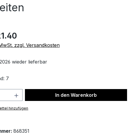
eiten
1.40
. MwSt. zzgl. Versandkosten
2026 wieder lieferbar
d: 7
 Anzahl: Gib den gewünschten Wert ein 
In den Warenkorb
ttel hinzufügen
mmer:
868351