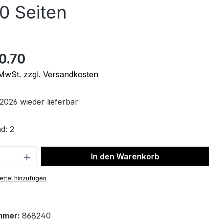
0 Seiten
0.70
. MwSt. zzgl. Versandkosten
2026 wieder lieferbar
d: 2
 Anzahl: Gib den gewünschten Wert ein 
In den Warenkorb
ttel hinzufügen
mmer:
868240