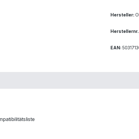
Hersteller:
O
Herstellernr.
EAN:
503171
tibilitätsliste