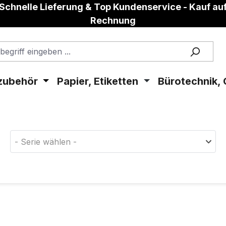
Schnelle Lieferung & Top Kundenservice - Kauf au
Rechnung
zubehör
Papier, Etiketten
Bürotechnik, 
aterial!
- Serie wählen -