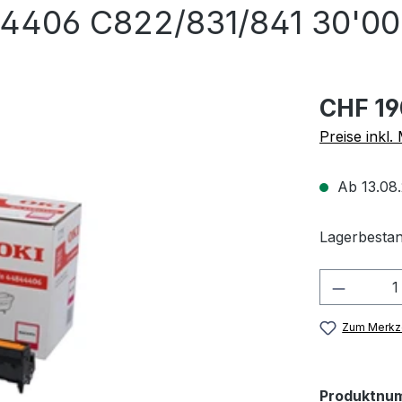
4406 C822/831/841 30'00
CHF 19
Preise inkl
Ab 13.08.
Lagerbestan
Produkt
Zum Merkze
Produktnu