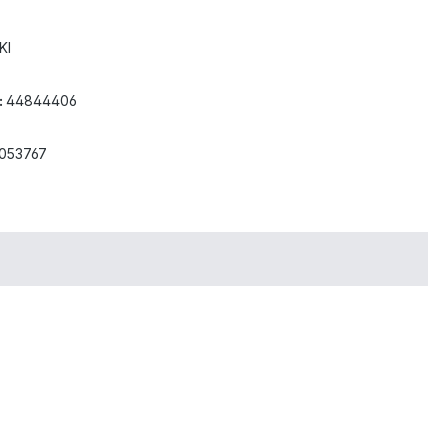
KI
:
44844406
3053767