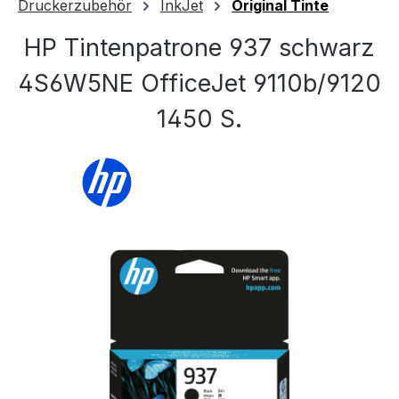
Druckerzubehör
InkJet
Original Tinte
HP Tintenpatrone 937 schwarz
4S6W5NE OfficeJet 9110b/9120
1450 S.
Bildergalerie überspringen