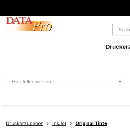
springen
Zur Hauptnavigation springen
Drucker
Finden Sie das passende Druckerverbrauchsm
- Hersteller wählen -
Druckerzubehör
InkJet
Original Tinte