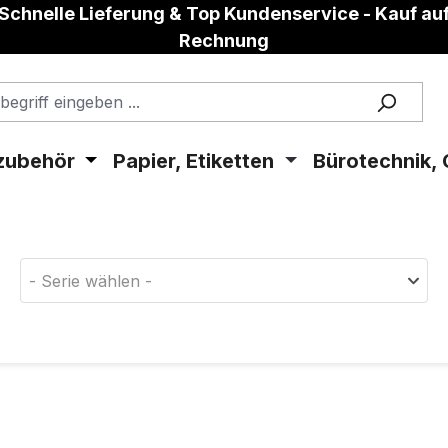
Schnelle Lieferung & Top Kundenservice - Kauf au
Rechnung
zubehör
Papier, Etiketten
Bürotechnik, 
aterial!
- Serie wählen -