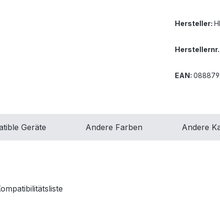
Hersteller:
H
Herstellernr.
EAN:
088879
tible Geräte
Andere Farben
Andere Ka
patibilitätsliste