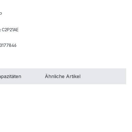
P
:
C2P21AE
3177846
pazitäten
Ähnliche Artikel