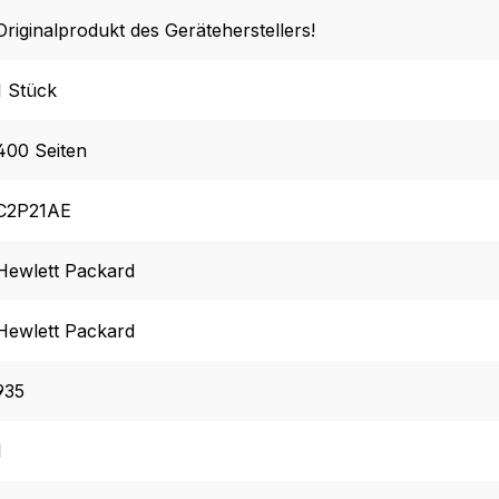
Originalprodukt des Geräteherstellers!
1 Stück
400 Seiten
C2P21AE
Hewlett Packard
Hewlett Packard
935
1