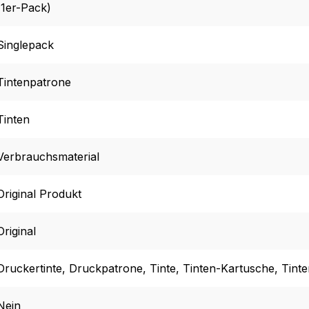
(1er-Pack)
Singlepack
Tintenpatrone
Tinten
Verbrauchsmaterial
Original Produkt
Original
Druckertinte
, Druckpatrone
, Tinte
, Tinten-Kartusche
, Tint
Nein