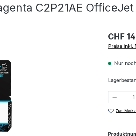
agenta C2P21AE OfficeJet
CHF 14
Preise inkl
Nur noch
Lagerbestan
Produkt
Zum Merkze
Produktnu