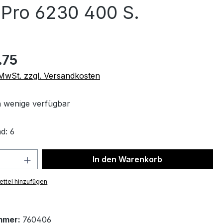
 Pro 6230 400 S.
.75
. MwSt. zzgl. Versandkosten
 wenige verfügbar
d: 6
 Anzahl: Gib den gewünschten Wert ein 
In den Warenkorb
ttel hinzufügen
mmer:
760406