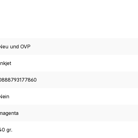
Neu und OVP
Inkjet
0888793177860
Nein
magenta
40 gr.