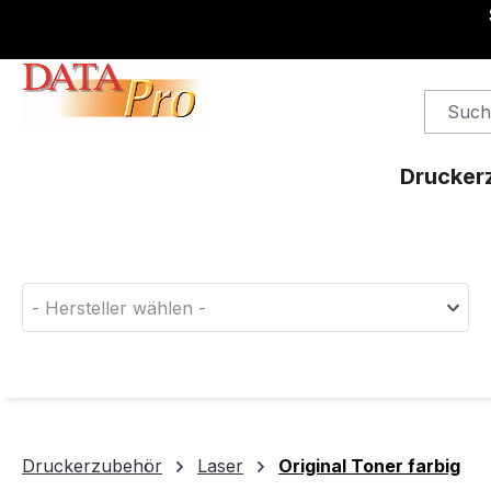
springen
Zur Hauptnavigation springen
Drucker
Finden Sie das passende Druckerverbrauchsm
- Hersteller wählen -
Druckerzubehör
Laser
Original Toner farbig