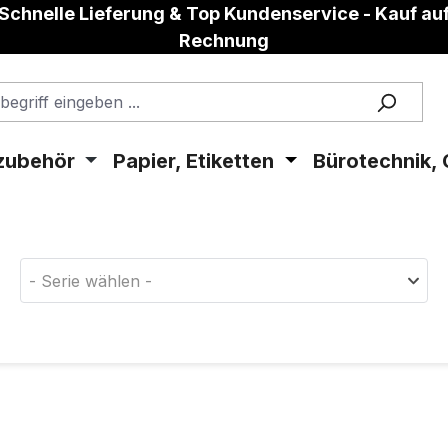
Schnelle Lieferung & Top Kundenservice - Kauf au
Rechnung
zubehör
Papier, Etiketten
Bürotechnik, 
aterial!
- Serie wählen -