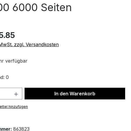
0 6000 Seiten
5.85
. MwSt. zzgl. Versandkosten
r verfügbar
d: 0
 Anzahl: Gib den gewünschten Wert ein 
In den Warenkorb
ttel hinzufügen
mmer:
863823