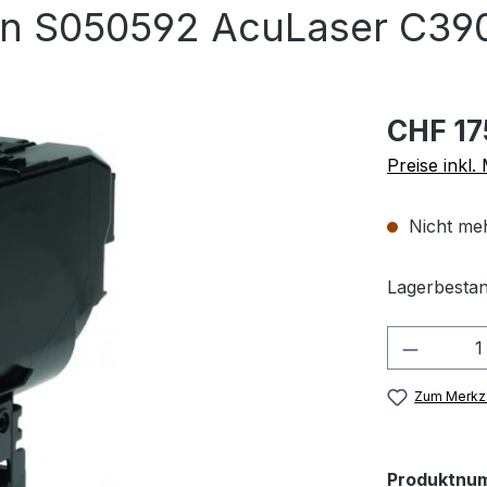
n S050592 AcuLaser C390
CHF 17
Preise inkl
Nicht meh
Lagerbestan
Produkt
Zum Merkze
Produktnu