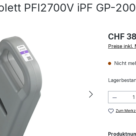
olett PFI2700V iPF GP-20
CHF 38
Preise inkl
Nicht meh
Lagerbestan
Produkt
Zum Merkze
Produktnu