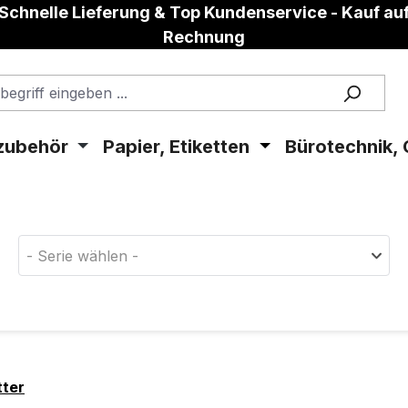
Schnelle Lieferung & Top Kundenservice - Kauf au
Rechnung
zubehör
Papier, Etiketten
Bürotechnik, 
aterial!
- Serie wählen -
tter