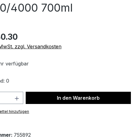
00/4000 700ml
0.30
. MwSt. zzgl. Versandkosten
r verfügbar
d: 0
 Anzahl: Gib den gewünschten Wert ein 
In den Warenkorb
ttel hinzufügen
mmer:
755892