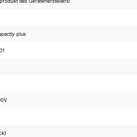
lprodukt des Geräteherstellers!
pacity plus
01
00V
ck)