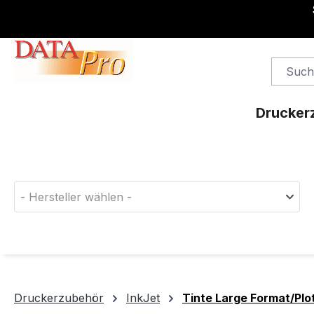
springen
Zur Hauptnavigation springen
Drucker
Finden Sie das passende Druckerverbrauchsm
- Hersteller wählen -
Druckerzubehör
InkJet
Tinte Large Format/Plo