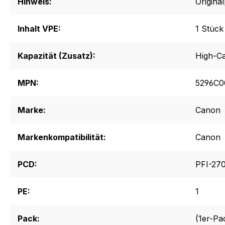
Hinweis:
Origina
Inhalt VPE:
1 Stück
Kapazität (Zusatz):
High-Ca
MPN:
5296C0
Marke:
Canon
Markenkompatibilität:
Canon
PCD:
PFI-27
PE:
1
Pack:
(1er-Pa