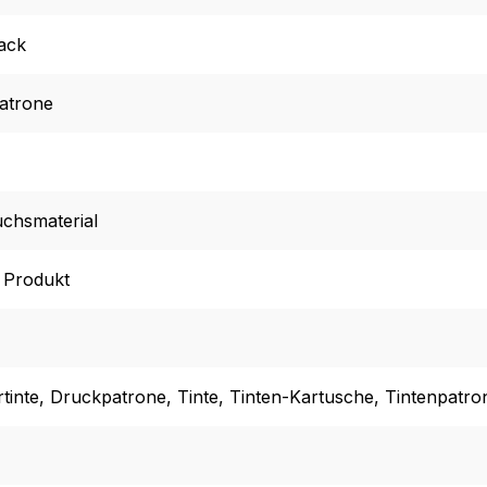
ack
atrone
chsmaterial
l Produkt
tinte
, Druckpatrone
, Tinte
, Tinten-Kartusche
, Tintenpatro