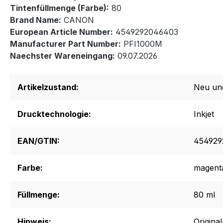
Tintenfüllmenge (Farbe):
80
Brand Name:
CANON
European Article Number:
4549292046403
Manufacturer Part Number:
PFI1000M
Naechster Wareneingang:
09.07.2026
Artikelzustand:
Neu un
Drucktechnologie:
Inkjet
EAN/GTIN:
454929
Farbe:
magent
Füllmenge:
80 ml
Hinweis:
Origina