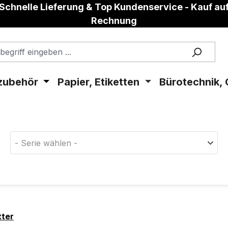
Schnelle Lieferung & Top Kundenservice - Kauf au
Rechnung
zubehör
Papier, Etiketten
Bürotechnik, 
aterial!
- Serie wählen -
tter