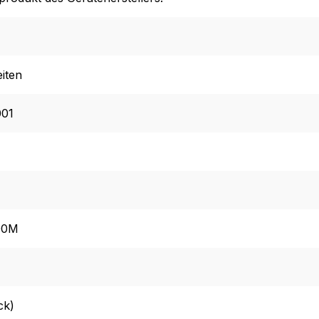
iten
01
00M
ck)