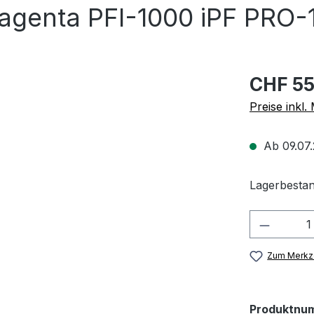
genta PFI-1000 iPF PRO-
CHF 55
Preise inkl
Ab 09.07.
Lagerbestan
Produkt
Zum Merkze
Produktnu