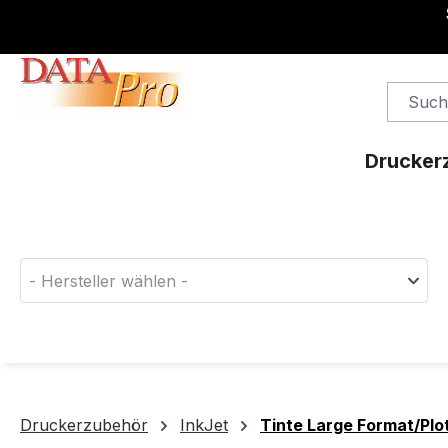
springen
Zur Hauptnavigation springen
Drucker
Finden Sie das passende Druckerverbrauchsm
- Hersteller wählen -
Druckerzubehör
InkJet
Tinte Large Format/Plo