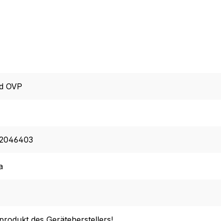
d OVP
2046403
a
lprodukt des Geräteherstellers!