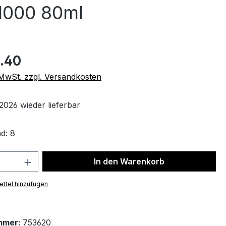
1000 80ml
.40
. MwSt. zzgl. Versandkosten
2026 wieder lieferbar
d: 8
 Anzahl: Gib den gewünschten Wert ein 
In den Warenkorb
ttel hinzufügen
mmer:
753620