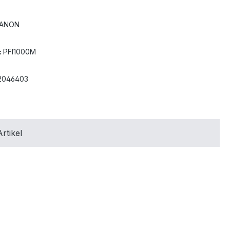
ANON
:
PFI1000M
2046403
rtikel