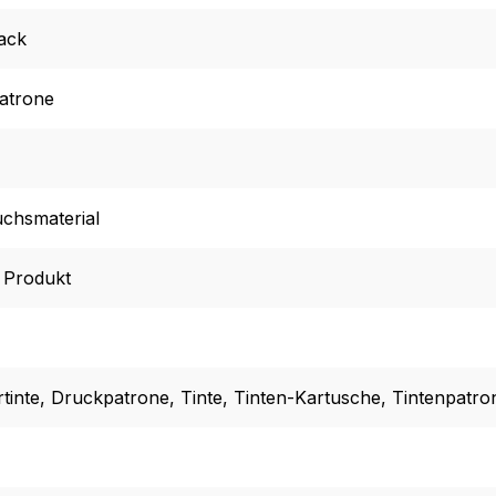
ack
atrone
chsmaterial
l Produkt
tinte
, Druckpatrone
, Tinte
, Tinten-Kartusche
, Tintenpatro